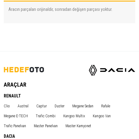
Aracın parçaları orijinaldir, sonradan değişen parçası yoktur.
ARAÇLAR
RENAULT
Clio
Austral
Captur
Duster
Megane Sedan
Rafale
Megane E-TECH
Trafic Combi
Kangoo Multix
Kangoo Van
Trafic Panelvan
Master Panelvan
Master Kamyonet
DACIA