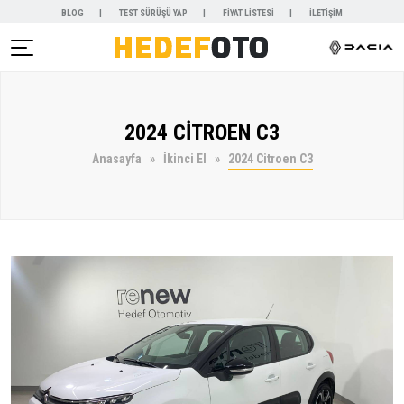
BLOG
TEST SÜRÜŞÜ YAP
FİYAT LİSTESİ
İLETİŞİM
AR )
2024 CİTROEN C3
NYALAR )
Anasayfa
İkinci El
2024 Citroen C3
KİRALAMA )
 VE SERVİSLER )
SAL )