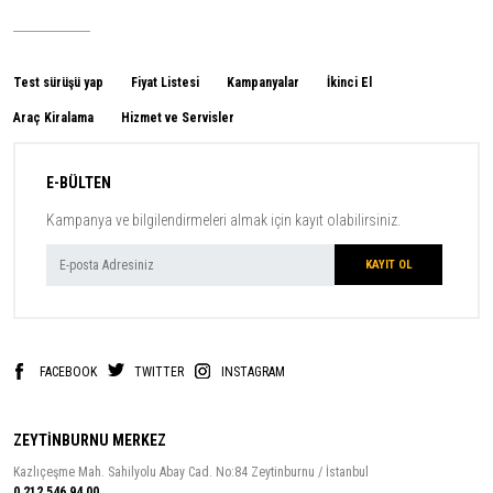
Test sürüşü yap
Fiyat Listesi
Kampanyalar
İkinci El
Araç Kiralama
Hizmet ve Servisler
E-BÜLTEN
Kampanya ve bilgilendirmeleri almak için kayıt olabilirsiniz.
FACEBOOK
TWITTER
INSTAGRAM
ZEYTİNBURNU MERKEZ
Kazlıçeşme Mah. Sahilyolu Abay Cad. No:84 Zeytinburnu / İstanbul
0 212 546 94 00