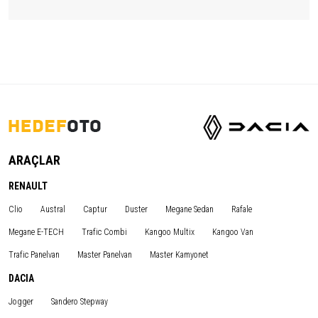
ARAÇLAR
RENAULT
Clio
Austral
Captur
Duster
Megane Sedan
Rafale
Megane E-TECH
Trafic Combi
Kangoo Multix
Kangoo Van
Trafic Panelvan
Master Panelvan
Master Kamyonet
DACIA
Jogger
Sandero Stepway