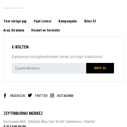
Test sürüşü yap
Fiyat Listesi
Kampanyalar
İkinci El
Araç Kiralama
Hizmet ve Servisler
E-BÜLTEN
Kampanya ve bilgilendirmeleri almak için kayıt olabilirsiniz.
FACEBOOK
TWITTER
INSTAGRAM
ZEYTİNBURNU MERKEZ
Kazlıçeşme Mah. Sahilyolu Abay Cad. No:84 Zeytinburnu / İstanbul
0 212 546 94 00