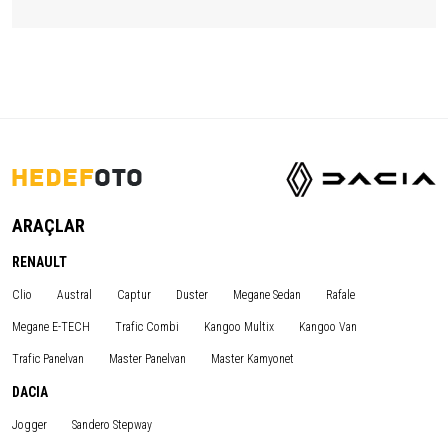
ARAÇLAR
RENAULT
Clio
Austral
Captur
Duster
Megane Sedan
Rafale
Megane E-TECH
Trafic Combi
Kangoo Multix
Kangoo Van
Trafic Panelvan
Master Panelvan
Master Kamyonet
DACIA
Jogger
Sandero Stepway