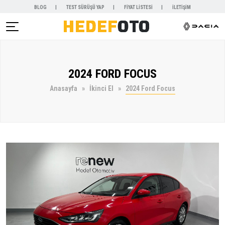
BLOG
TEST SÜRÜŞÜ YAP
FİYAT LİSTESİ
İLETİŞİM
AR )
2024 FORD FOCUS
NYALAR )
Anasayfa
İkinci El
2024 Ford Focus
KİRALAMA )
 VE SERVİSLER )
SAL )