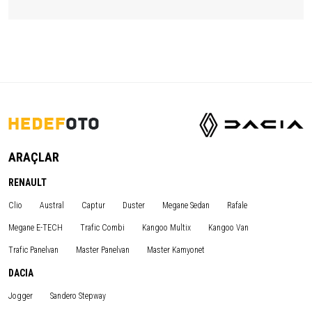
ARAÇLAR
RENAULT
Clio
Austral
Captur
Duster
Megane Sedan
Rafale
Megane E-TECH
Trafic Combi
Kangoo Multix
Kangoo Van
Trafic Panelvan
Master Panelvan
Master Kamyonet
DACIA
Jogger
Sandero Stepway