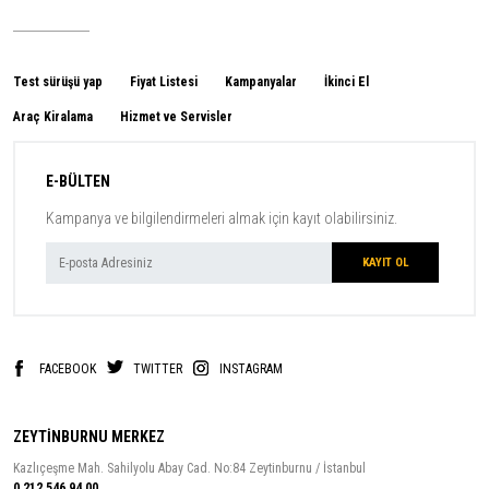
Test sürüşü yap
Fiyat Listesi
Kampanyalar
İkinci El
Araç Kiralama
Hizmet ve Servisler
E-BÜLTEN
Kampanya ve bilgilendirmeleri almak için kayıt olabilirsiniz.
FACEBOOK
TWITTER
INSTAGRAM
ZEYTİNBURNU MERKEZ
Kazlıçeşme Mah. Sahilyolu Abay Cad. No:84 Zeytinburnu / İstanbul
0 212 546 94 00