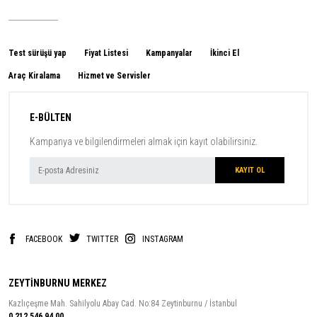
Test sürüşü yap
Fiyat Listesi
Kampanyalar
İkinci El
Araç Kiralama
Hizmet ve Servisler
E-BÜLTEN
Kampanya ve bilgilendirmeleri almak için kayıt olabilirsiniz.
FACEBOOK
TWITTER
INSTAGRAM
ZEYTİNBURNU MERKEZ
Kazlıçeşme Mah. Sahilyolu Abay Cad. No:84 Zeytinburnu / İstanbul
0 212 546 94 00