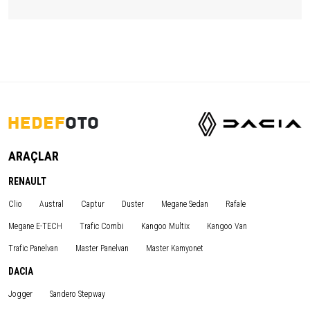
ARAÇLAR
RENAULT
Clio
Austral
Captur
Duster
Megane Sedan
Rafale
Megane E-TECH
Trafic Combi
Kangoo Multix
Kangoo Van
Trafic Panelvan
Master Panelvan
Master Kamyonet
DACIA
Jogger
Sandero Stepway