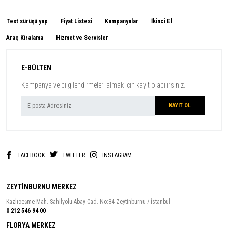
Test sürüşü yap
Fiyat Listesi
Kampanyalar
İkinci El
Araç Kiralama
Hizmet ve Servisler
E-BÜLTEN
Kampanya ve bilgilendirmeleri almak için kayıt olabilirsiniz.
FACEBOOK
TWITTER
INSTAGRAM
ZEYTİNBURNU MERKEZ
Kazlıçeşme Mah. Sahilyolu Abay Cad. No:84 Zeytinburnu / İstanbul
0 212 546 94 00
FLORYA MERKEZ