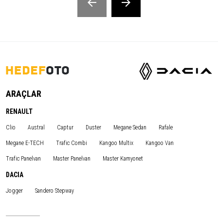
ARAÇLAR
RENAULT
Clio
Austral
Captur
Duster
Megane Sedan
Rafale
Megane E-TECH
Trafic Combi
Kangoo Multix
Kangoo Van
Trafic Panelvan
Master Panelvan
Master Kamyonet
DACIA
Jogger
Sandero Stepway