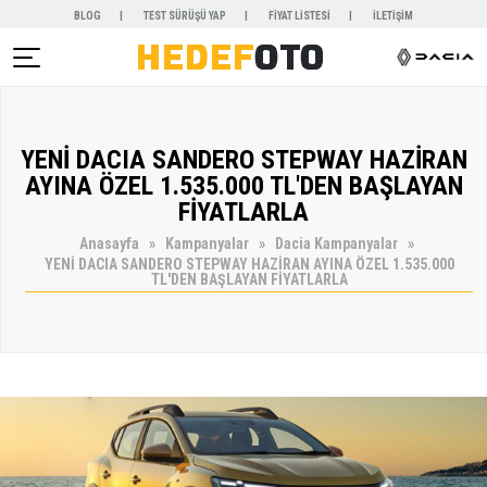
BLOG
TEST SÜRÜŞÜ YAP
FİYAT LİSTESİ
İLETİŞİM
AR )
YENİ DACIA SANDERO STEPWAY HAZİRAN
NYALAR )
AYINA ÖZEL 1.535.000 TL'DEN BAŞLAYAN
FİYATLARLA
Anasayfa
Kampanyalar
Dacia Kampanyalar
YENİ DACIA SANDERO STEPWAY HAZİRAN AYINA ÖZEL 1.535.000
TL'DEN BAŞLAYAN FİYATLARLA
KİRALAMA )
 VE SERVİSLER )
SAL )