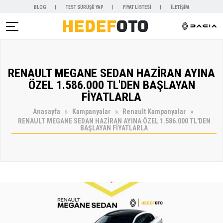
BLOG
TEST SÜRÜŞÜ YAP
FİYAT LİSTESİ
İLETİŞİM
AR )
RENAULT MEGANE SEDAN HAZİRAN AYINA
NYALAR )
ÖZEL 1.586.000 TL'DEN BAŞLAYAN
FİYATLARLA
Anasayfa
Kampanyalar
Renault Kampanyalar
RENAULT MEGANE SEDAN HAZİRAN AYINA ÖZEL 1.586.000 TL'DEN
BAŞLAYAN FİYATLARLA
KİRALAMA )
 VE SERVİSLER )
SAL )