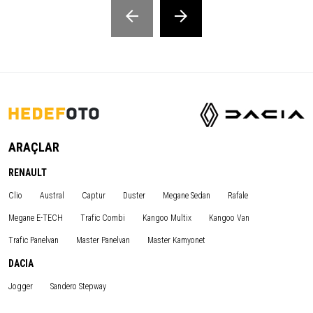
ARAÇLAR
RENAULT
Clio
Austral
Captur
Duster
Megane Sedan
Rafale
Megane E-TECH
Trafic Combi
Kangoo Multix
Kangoo Van
Trafic Panelvan
Master Panelvan
Master Kamyonet
DACIA
Jogger
Sandero Stepway