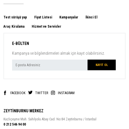
Test sürüşü yap
Fiyat Listesi
Kampanyalar
İkinci El
Araç Kiralama
Hizmet ve Servisler
E-BÜLTEN
Kampanya ve bilgilendirmeleri almak için kayıt olabilirsiniz.
FACEBOOK
TWITTER
INSTAGRAM
ZEYTİNBURNU MERKEZ
Kazlıçeşme Mah. Sahilyolu Abay Cad. No:84 Zeytinburnu / İstanbul
0 212 546 94 00