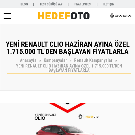
BLOG
TEST SÜRÜŞÜ YAP
FİYAT LİSTESİ
İLETİŞİM
AR )
YENİ RENAULT CLIO HAZİRAN AYINA ÖZEL
NYALAR )
1.715.000 TL'DEN BAŞLAYAN FİYATLARLA
Anasayfa
Kampanyalar
Renault Kampanyalar
YENİ RENAULT CLIO HAZİRAN AYINA ÖZEL 1.715.000 TL'DEN
BAŞLAYAN FİYATLARLA
KİRALAMA )
 VE SERVİSLER )
SAL )