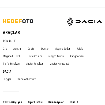
ARAÇLAR
RENAULT
Clio
Austral
Captur
Duster
Megane Sedan
Rafale
Megane E-TECH
Trafic Combi
Kangoo Multix
Kangoo Van
Trafic Panelvan
Master Panelvan
Master Kamyonet
DACIA
Jogger
Sandero Stepway
Test sürüşü yap
Fiyat Listesi
Kampanyalar
İkinci El