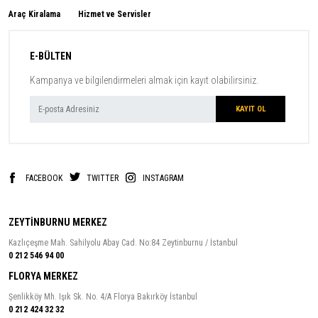
Araç Kiralama
Hizmet ve Servisler
E-BÜLTEN
Kampanya ve bilgilendirmeleri almak için kayıt olabilirsiniz.
FACEBOOK
TWITTER
INSTAGRAM
ZEYTİNBURNU MERKEZ
Kazlıçeşme Mah. Sahilyolu Abay Cad. No:84 Zeytinburnu / İstanbul
0 212 546 94 00
FLORYA MERKEZ
Şenlikköy Mh. Işık Sk. No. 4/A Florya Bakırköy İstanbul
0 212 424 32 32