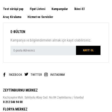
Test sürüşü yap
Fiyat Listesi
Kampanyalar
İkinci El
Araç Kiralama
Hizmet ve Servisler
E-BÜLTEN
Kampanya ve bilgilendirmeleri almak için kayıt olabilirsiniz.
FACEBOOK
TWITTER
INSTAGRAM
ZEYTİNBURNU MERKEZ
Kazlıçeşme Mah. Sahilyolu Abay Cad. No:84 Zeytinburnu / İstanbul
0 212 546 94 00
FLORYA MERKEZ