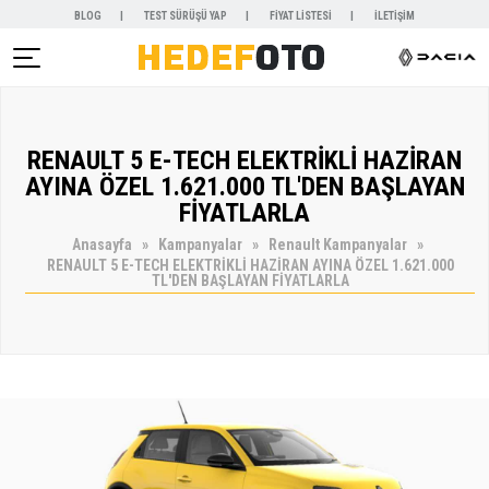
BLOG
TEST SÜRÜŞÜ YAP
FİYAT LİSTESİ
İLETİŞİM
AR )
RENAULT 5 E-TECH ELEKTRİKLİ HAZİRAN
NYALAR )
AYINA ÖZEL 1.621.000 TL'DEN BAŞLAYAN
FİYATLARLA
Anasayfa
Kampanyalar
Renault Kampanyalar
RENAULT 5 E-TECH ELEKTRİKLİ HAZİRAN AYINA ÖZEL 1.621.000
TL'DEN BAŞLAYAN FİYATLARLA
KİRALAMA )
 VE SERVİSLER )
SAL )