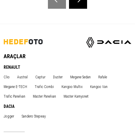
ARAÇLAR
RENAULT
Clio
Austral
Captur
Duster
Megane Sedan
Rafale
Megane E-TECH
Trafic Combi
Kangoo Multix
Kangoo Van
Trafic Panelvan
Master Panelvan
Master Kamyonet
DACIA
Jogger
Sandero Stepway